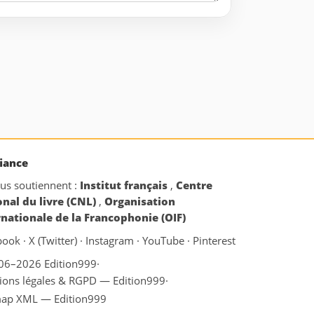
iance
ous soutiennent :
Institut français
,
Centre
onal du livre (CNL)
,
Organisation
rnationale de la Francophonie (OIF)
book
·
X (Twitter)
·
Instagram
·
YouTube
·
Pinterest
06–2026 Edition999
·
ions légales & RGPD — Edition999
·
map XML — Edition999