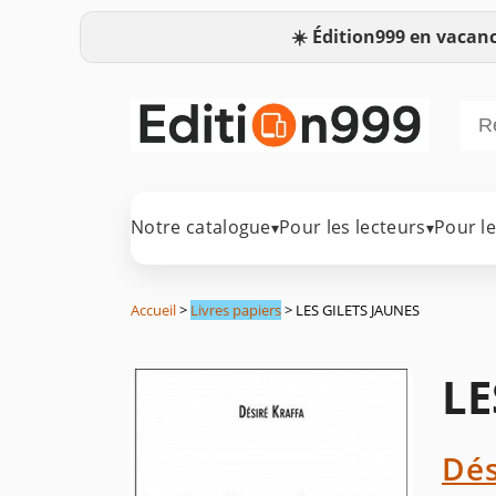
☀️
Édition999 en vacanc
Notre catalogue
Pour les lecteurs
Pour l
▾
▾
Accueil
>
Livres papiers
> LES GILETS JAUNES
LE
Dés