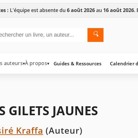
es :
L'équipe est absente du
6 août 2026
au
16 août 2026
.
🔍
es auteurs
À propos
Guides & Ressources
Calendrier d
▾
▾
S GILETS JAUNES
iré Kraffa
(Auteur)