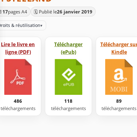
📄
17
pages A4
🗓️ Publié le
26 janvier 2019
roits & réutilisation
▾
Lire le livre en
Télécharger
Télécharger su
ligne (PDF)
(ePub)
Kindle
486
118
89
téléchargements
téléchargements
téléchargements