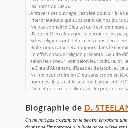
les noms de Dieu).
A travers cet ouvrage, j’espère pouvoir à la l
interprétations qui subsistent de nos jours 
Ne pas connaître Dieu tel qu’il est, demeure
d’adorer Dieu alors que ce dernier n’est pas p
Si les religions ont déformées considérableme
Bible, nous ramènera toujours dans le chemin 
En effet, chaque religion présente Dieu de d
selon leur coeur, voir selon leur culture, or, 
le Dieu d’Abraham, d’Isaac et de Jacob, et cel
Nul ne peut croire en Dieu sans croire en Jésu
hommes. Jésus est le seul médiateur entre D
Dieu et nous réconcilier avec lui pour notre s
Biographie de
D. STEELA
On ne naît pas croyant, on le devient en faisant une
donner de l’importance à la Bible parce qu’elle est 