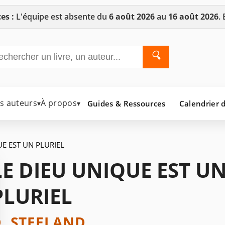
es :
L'équipe est absente du
6 août 2026
au
16 août 2026
.
🔍
es auteurs
À propos
Guides & Ressources
Calendrier d
▾
▾
UE EST UN PLURIEL
LE DIEU UNIQUE EST U
PLURIEL
. STEELAND