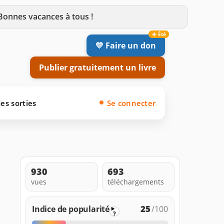
 Bonnes vacances à tous !
💛 Faire un don
Publier gratuitement un livre
es sorties
Se connecter
N
930
693
vues
téléchargements
25
Indice de popularité
/100
?