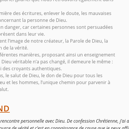
umière des écritures, enlever le doute, les mauvaises
concernant la personne de Dieu.
 un danger, car certaines personnes sont persuadées
résent dans leur vie.
nt l’image de notre créateur, la Parole de Dieu, la
de la vérité.
ifférentes manières, proposant ainsi un enseignement
le Dieu véritable n’a pas changé, il demeure le même :
ui des croyants authentiques.
s, le salut de Dieu, le don de Dieu pour tous les
ieu et les hommes, l’unique chemin pour parvenir à
alut.
ND
 rencontre personnelle avec Dieu. De confession Chrétienne, j’ai 
source de vérité et c’est en connaissance de cause que je peux aff