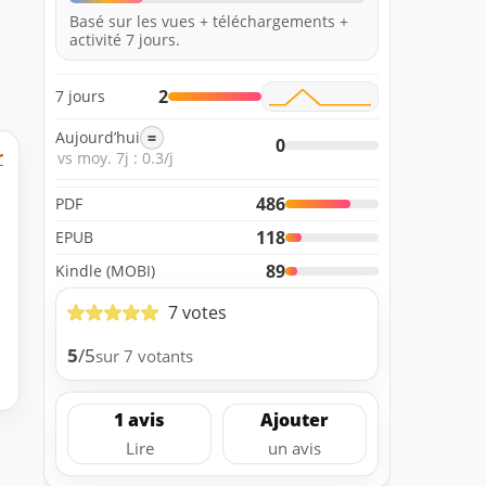
Basé sur les vues + téléchargements +
activité 7 jours.
2
7 jours
Aujourd’hui
=
0
r
vs moy. 7j : 0.3/j
486
PDF
118
EPUB
89
Kindle (MOBI)
7 votes
5
/5
sur 7 votants
1 avis
Ajouter
Lire
un avis