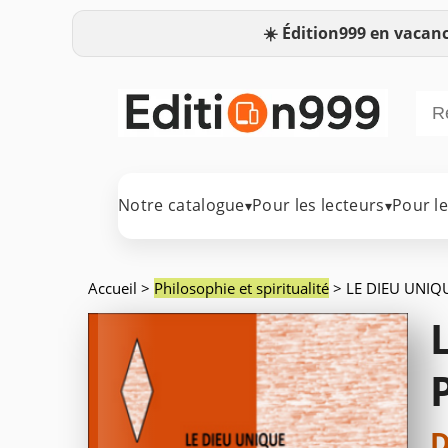
☀️
Édition999 en vacanc
Notre catalogue
Pour les lecteurs
Pour l
▾
▾
Accueil
>
Philosophie et spiritualité
> LE DIEU UNIQ
D