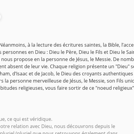
Néanmoins, à la lecture des écritures saintes, la Bible, l’acc
is personnes en Dieu : Dieu le Père, Dieu le Fils et Dieu le Sai
’il nous propose en la personne de Jésus, le Messie.
De nombre
t absent de leur vie. Chaque religion présente un "Dieu" se
am, d’Isaac et de Jacob, le Dieu des croyants authentiques q
s la personne merveilleuse de Jésus, le Messie, son Fils uniqu
abitudes religieuses, vous faire sortir de ce "noeud religieu
e, ce qui est véridique.
 notre relation avec Dieu, nous découvrons depuis le
 pluriel (pluriel que nous retrouvons également dans