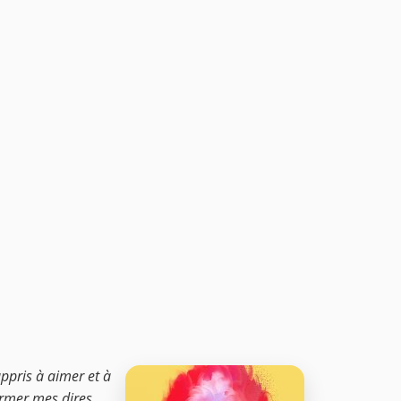
appris à aimer et à
irmer mes dires.