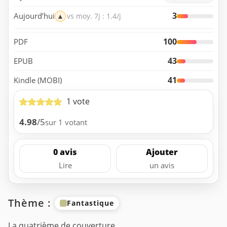
3
Aujourd’hui
▲
vs moy. 7j : 1.4/j
100
PDF
43
EPUB
41
Kindle (MOBI)
1 vote
4.98
/5
sur 1 votant
0 avis
Ajouter
Lire
un avis
Thème :
Fantastique
La quatrième de couverture