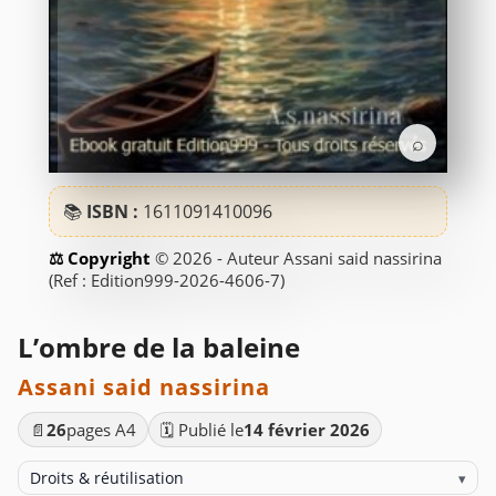
⌕
📚
ISBN :
1611091410096
© 2026 - Auteur Assani said nassirina
(Ref : Edition999-2026-4606-7)
L’ombre de la baleine
Assani said nassirina
📄
26
pages A4
🗓️ Publié le
14 février 2026
Droits & réutilisation
▾