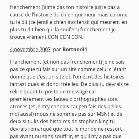
frenchement j’aime pas ton histoire juste pas a
cause de l’histoire du chien qui meur mais comme
tu la dit (ce jentille chien inoffensif qui meurent en
plus tu dit bien qui la soufert) frenchement je
trouve vrément CON CON CON.
^
4 novembre 2007
,
par
Bortner31
Franchement (et non pas frenchement) je ne sais
pas ce que tu fais sur un site comme celui ci étant
donné que c’est un site où l’on écrit des histoires
fantastiques et donc irréelles. De plus tu devrais te
relire quant tu poste un message car
premièrement tes fautes d’orthographes sont
atroces (et je m’y connais car j’en fais des belles
moi aussi) (nous ne sommes pas sur MSN) et de
deux si tu lis des histoires de stephen king tu
devrais remarqué que tout le monde ne ressort
pas vivant ou sans souffrir, et qu’il n’y a pas que