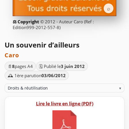
⌕
© 2012 - Auteur Caro (Ref :
Edition999-2012-557-8)
Un souvenir d’ailleurs
Caro
📄
8
pages A4
🗓️ Publié le
3 juin 2012
🕰️ 1ère parution
03/06/2012
Droits & réutilisation
▾
Lire le livre en ligne (PDF)