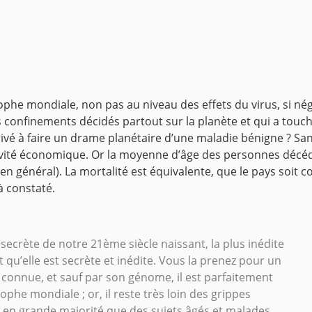
ophe mondiale, non pas au niveau des effets du virus, si nég
les confinements décidés partout sur la planète et qui a touc
vé à faire un drame planétaire d’une maladie bénigne ? Sans
ivité économique.
Or la moyenne d’âge des personnes décéd
 (en général). La mortalité est équivalente, que le pays soit c
à constaté.
 secrète de notre 21ème siècle naissant, la plus inédite
t qu’elle est secrète et inédite. Vous la prenez pour un
ès connue, et sauf par son génome, il est parfaitement
he mondiale ; or, il reste très loin des grippes
e en grande majorité que des sujets âgés et malades.