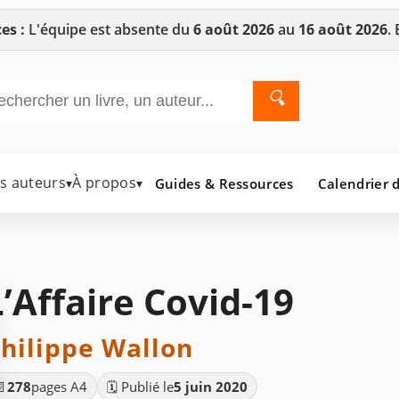
es :
L'équipe est absente du
6 août 2026
au
16 août 2026
.
🔍
es auteurs
À propos
Guides & Ressources
Calendrier d
▾
▾
L’Affaire Covid-19
hilippe Wallon
📄
278
pages A4
🗓️ Publié le
5 juin 2020