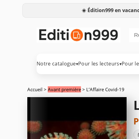
☀️
Édition999 en vacanc
Notre catalogue
Pour les lecteurs
Pour l
▾
▾
Accueil
>
Avant première
> L’Affaire Covid-19
P