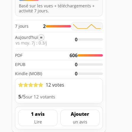
Basé sur les vues + téléchargements +
activité 7 jours.
2
7 jours
Aujourd’hui
=
0
vs moy. 7j : 0.3/j
606
PDF
0
EPUB
0
Kindle (MOBI)
12 votes
5
/5
sur 12 votants
1 avis
Ajouter
Lire
un avis