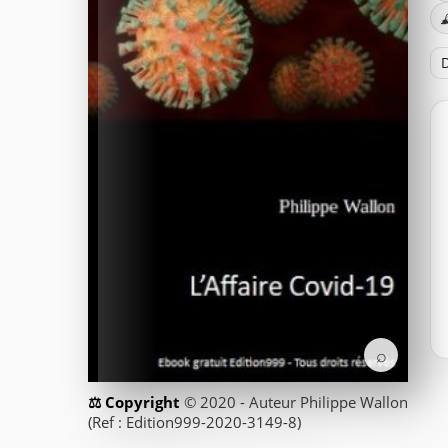

D
⌕
© 2020 - Auteur Philippe Wallon
(Ref : Edition999-2020-3149-8)