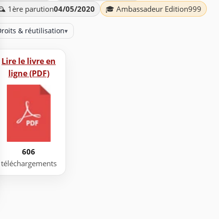
️ 1ère parution
04/05/2020
🎓 Ambassadeur Edition999
roits & réutilisation
▾
Lire le livre en
ligne (PDF)
606
téléchargements