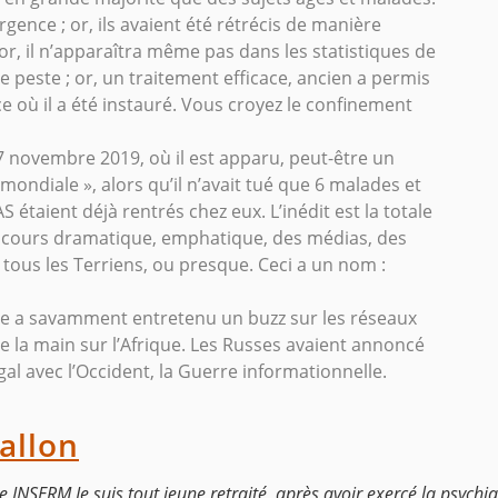
rgence ; or, ils avaient été rétrécis de manière
r, il n’apparaîtra même pas dans les statistiques de
peste ; or, un traitement efficace, ancien a permis
 où il a été instauré. Vous croyez le confinement
7 novembre 2019, où il est apparu, peut-être un
mondiale », alors qu’il n’avait tué que 6 malades et
étaient déjà rentrés chez eux. L’inédit est la totale
discours dramatique, emphatique, des médias, des
tous les Terriens, ou presque. Ceci a un nom :
hine a savamment entretenu un buzz sur les réseaux
e la main sur l’Afrique. Les Russes avaient annoncé
al avec l’Occident, la Guerre informationnelle.
allon
INSERM Je suis tout jeune retraité, après avoir exercé la psychi