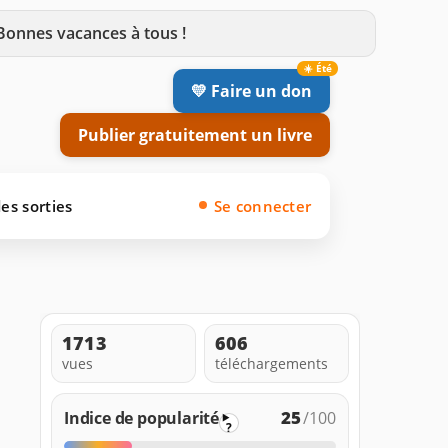
 Bonnes vacances à tous !
💛 Faire un don
Publier gratuitement un livre
es sorties
Se connecter
1713
606
vues
téléchargements
25
Indice de popularité
/100
?