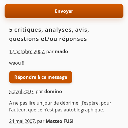
5 critiques, analyses, avis,
questions et/ou réponses
17 octobre 2007
,
par
mado
waou !!
Répondre à ce message
5 avril 2007
,
par
domino
A ne pas lire un jour de déprime ! J’espère, pour
l’auteur, que ce n’est pas autobiographique.
^
24 mai 2007
,
par
Matteo FUSI