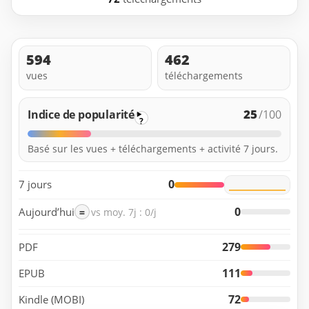
594
462
vues
téléchargements
25
Indice de popularité
/100
?
Basé sur les vues + téléchargements + activité 7 jours.
0
7 jours
0
Aujourd’hui
=
vs moy. 7j : 0/j
279
PDF
111
EPUB
72
Kindle (MOBI)