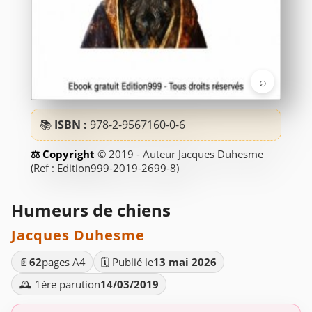
⌕
📚
ISBN :
978-2-9567160-0-6
© 2019 - Auteur Jacques Duhesme
(Ref : Edition999-2019-2699-8)
Humeurs de chiens
Jacques Duhesme
📄
62
pages A4
🗓️ Publié le
13 mai 2026
🕰️ 1ère parution
14/03/2019