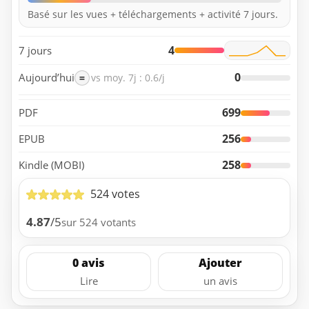
Basé sur les vues + téléchargements + activité 7 jours.
4
7 jours
0
Aujourd’hui
=
vs moy. 7j : 0.6/j
699
PDF
256
EPUB
258
Kindle (MOBI)
524 votes
4.87
/5
sur 524 votants
0 avis
Ajouter
Lire
un avis