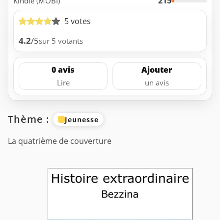
215
Kindle (MOBI)
5 votes
4.2
/5
sur 5 votants
0 avis
Ajouter
Lire
un avis
Thème :
Jeunesse
La quatrième de couverture