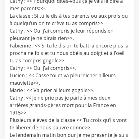
Cathy : << Pourquoi dites-vous çà je vais le dire à
mes parents>>.
La classe : Si tu le dis à tes parents ou aux profs ou
à quelqu’un on te crève tu as compris>>.
Cathy : << Oui j’ai compris je leur réponds en
pleurant je ne dirais rien>>.
Fabienne : << Si tu le dis on te battra encore plus la
prochaine fois et tu nous obéis au doigt et à l’oeil
tu as compris gogole>>.
Cathy : << Oui j’ai compris>>.
Lucien : << Casse toi et va pleurnicher ailleurs
mauviette>>.
Marie : << Va prier ailleurs gogole>>.
Cathy :<< Je ne prie pas je parle à mes deux
arrières grands-pères mort pour la France en
1915>>.
Plusieurs élèves de la classe << Tu crois qu’ils vont
te libérer de nous pauvre conne>>.
Le lendemain matin bonjour je me présente je suis