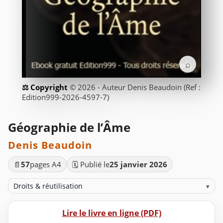
⌕
© 2026 - Auteur Denis Beaudoin (Ref :
Edition999-2026-4597-7)
Géographie de l’Âme
Denis Beaudoin
📄
57
pages A4
🗓️ Publié le
25 janvier 2026
Droits & réutilisation
▾
Lire le livre en ligne (PDF)