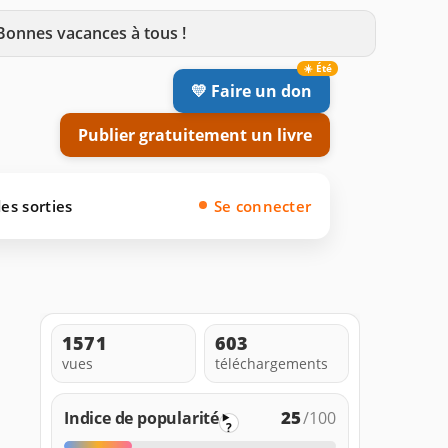
 Bonnes vacances à tous !
💛 Faire un don
Publier gratuitement un livre
es sorties
Se connecter
1571
603
vues
téléchargements
25
Indice de popularité
/100
?