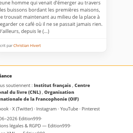
jeune homme qui venait d’émerger au travers
des buissons bordant les premières maisons,
se trouvait maintenant au milieu de la place à
regarder ce café où il ne se passait jamais rien.
’ailleurs, depuis le (…)
crit par
Christian Hivert
iance
ous soutiennent :
Institut français
,
Centre
onal du livre (CNL)
,
Organisation
rnationale de la Francophonie (OIF)
book
·
X (Twitter)
·
Instagram
·
YouTube
·
Pinterest
06–2026 Edition999
·
ions légales & RGPD — Edition999
·