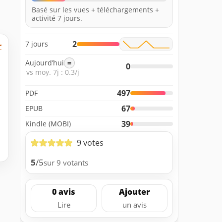
Basé sur les vues + téléchargements +
activité 7 jours.
2
7 jours
r
Aujourd’hui
=
0
vs moy. 7j : 0.3/j
497
PDF
67
EPUB
39
Kindle (MOBI)
9 votes
5
/5
sur 9 votants
0 avis
Ajouter
Lire
un avis