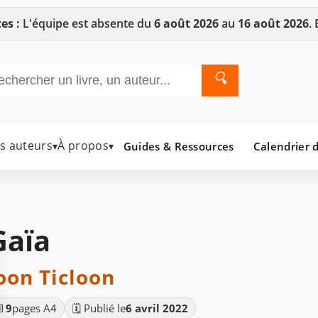
es :
L'équipe est absente du
6 août 2026
au
16 août 2026
.
🔍
es auteurs
À propos
Guides & Ressources
Calendrier d
▾
▾
Gaïa
oon Ticloon
📄
9
pages A4
🗓️ Publié le
6 avril 2022