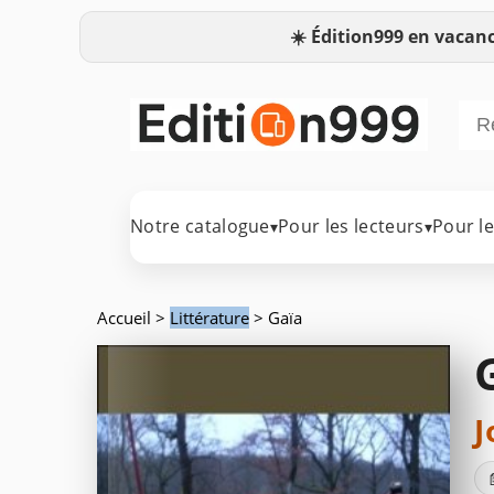
☀️
Édition999 en vacanc
Notre catalogue
Pour les lecteurs
Pour l
▾
▾
Accueil
>
Littérature
> Gaïa
J