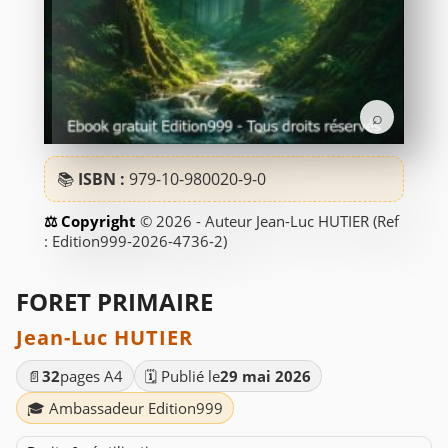
⌕
📚
ISBN :
979-10-980020-9-0
© 2026 - Auteur Jean-Luc HUTIER (Ref
: Edition999-2026-4736-2)
FORET PRIMAIRE
Jean-Luc HUTIER
📄
32
pages A4
🗓️ Publié le
29 mai 2026
🎓 Ambassadeur Edition999