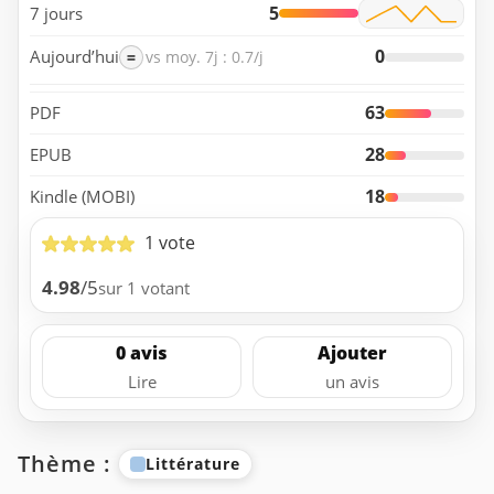
5
7 jours
0
Aujourd’hui
=
vs moy. 7j : 0.7/j
63
PDF
28
EPUB
18
Kindle (MOBI)
1 vote
4.98
/5
sur 1 votant
0 avis
Ajouter
Lire
un avis
Thème :
Littérature