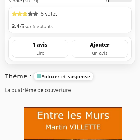
0
Kindle (MOBI)
5 votes
3.4
/5
sur 5 votants
1 avis
Ajouter
Lire
un avis
Thème :
Policier et suspense
La quatrième de couverture