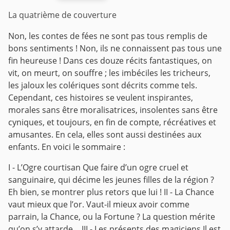
La quatrième de couverture
Non, les contes de fées ne sont pas tous remplis de
bons sentiments !
Non, ils ne connaissent pas tous une
fin heureuse !
Dans ces douze récits fantastiques, on
vit, on meurt, on souffre ; les imbéciles les tricheurs,
les jaloux les colériques sont décrits comme tels.
Cependant, ces histoires se veulent inspirantes,
morales sans être moralisatrices, insolentes sans être
cyniques, et toujours, en fin de compte, récréatives et
amusantes. En cela, elles sont aussi destinées aux
enfants.
En voici le sommaire :
I - L’Ogre courtisan
Que faire d’un ogre cruel et
sanguinaire, qui décime les jeunes filles de la région ?
Eh bien, se montrer plus retors que lui !
II - La Chance
vaut mieux que l’or.
Vaut-il mieux avoir comme
parrain, la Chance, ou la Fortune ? La question mérite
qu’on s’y attarde…
III - Les présents des magiciens
Il est