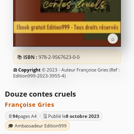
⌕
📚
ISBN :
978-2-9567623-0-0
© 2023 - Auteur Françoise Gries (Ref :
Edition999-2023-3955-4)
Douze contes cruels
Françoise Gries
📄
94
pages A4
🗓️ Publié le
8 octobre 2023
🎓 Ambassadeur Edition999