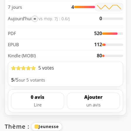
4
7 jours
0
Aujourd’hui
=
vs moy. 7j : 0.6/j
520
PDF
112
EPUB
80
Kindle (MOBI)
5 votes
5
/5
sur 5 votants
0 avis
Ajouter
Lire
un avis
Thème :
Jeunesse