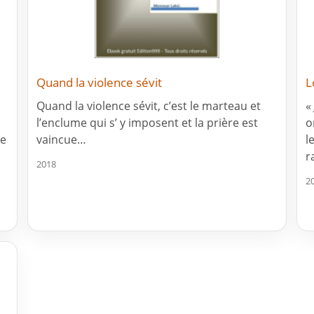
Quand la violence sévit
L
Quand la violence sévit, c’est le marteau et
«
l’enclume qui s’ y imposent et la prière est
o
ée
vaincue…
l
r
2018
2