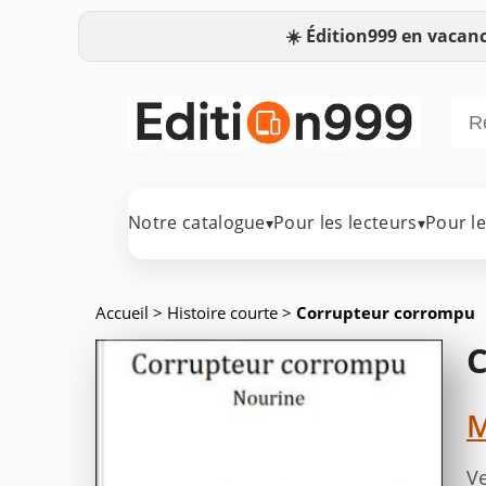
☀️
Édition999 en vacanc
Notre catalogue
Pour les lecteurs
Pour l
▾
▾
Accueil
>
Histoire courte
>
Corrupteur corrompu
C
M
Ve