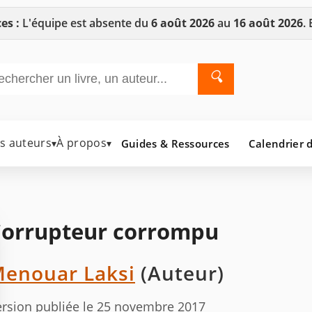
es :
L'équipe est absente du
6 août 2026
au
16 août 2026
.
🔍
es auteurs
À propos
Guides & Ressources
Calendrier d
▾
▾
orrupteur corrompu
enouar Laksi
(Auteur)
rsion publiée le 25 novembre 2017