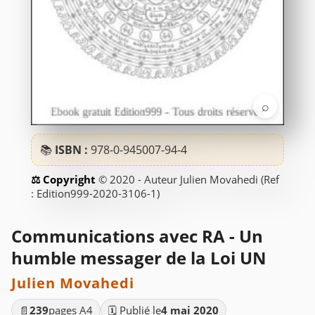
⌕
📚
ISBN :
978-0-945007-94-4
© 2020 - Auteur Julien Movahedi (Ref
: Edition999-2020-3106-1)
Communications avec RA - Un
humble messager de la Loi UN
Julien Movahedi
📄
239
pages A4
🗓️ Publié le
4 mai 2020