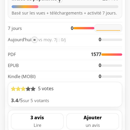
?
Basé sur les vues + téléchargements + activité 7 jours.
0
7 jours
0
Aujourd’hui
=
vs moy. 7j : 0/j
1577
PDF
0
EPUB
0
Kindle (MOBI)
5 votes
3.4
/5
sur 5 votants
3 avis
Ajouter
Lire
un avis