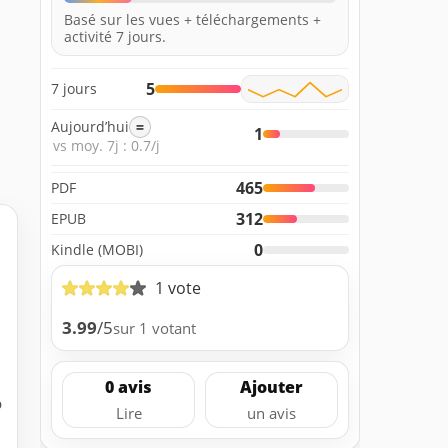
Basé sur les vues + téléchargements +
activité 7 jours.
5
7 jours
Aujourd’hui
=
1
vs moy. 7j : 0.7/j
465
PDF
312
EPUB
0
Kindle (MOBI)
1 vote
3.99
/5
sur 1 votant
0 avis
Ajouter
b
Lire
un avis