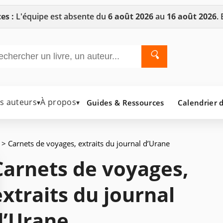
es :
L'équipe est absente du
6 août 2026
au
16 août 2026
.
🔍
es auteurs
À propos
Guides & Ressources
Calendrier d
▾
▾
> Carnets de voyages, extraits du journal d’Urane
Carnets de voyages,
extraits du journal
d’Urane