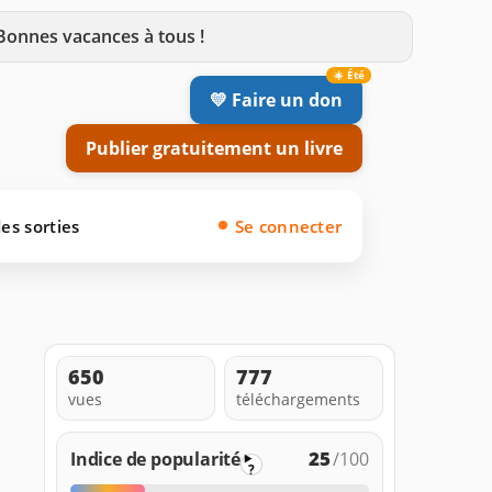
 Bonnes vacances à tous !
💛 Faire un don
Publier gratuitement un livre
es sorties
Se connecter
650
777
vues
téléchargements
25
Indice de popularité
/100
?