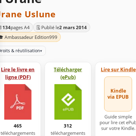
rane Uslune
📄
134
pages A4
🗓️ Publié le
2 mars 2014
🎓 Ambassadeur Edition999
roits & réutilisation
▾
Lire le livre en
Télécharger
Lire sur Kindle
ligne (PDF)
(ePub)
Kindle
via EPUB
Guide simple
pour lire cet ePu
465
312
sur votre Kindle.
téléchargements
téléchargements