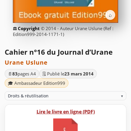
⌕
© 2014 - Auteur Urane Uslune (Ref :
Edition999-2014-1171-1)
Cahier n°16 du Journal d’Urane
Urane Uslune
📄
83
pages A4
🗓️ Publié le
23 mars 2014
🎓 Ambassadeur Edition999
Droits & réutilisation
▾
Lire le livre en ligne (PDF)