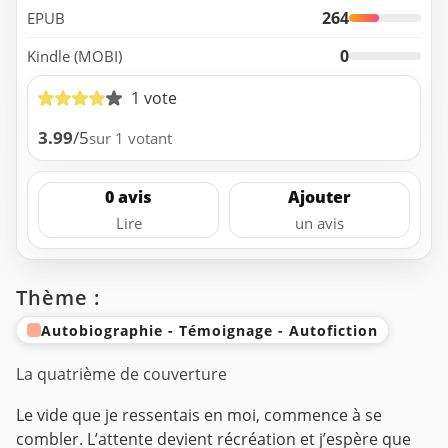
264
EPUB
0
Kindle (MOBI)
1 vote
3.99
/5
sur 1 votant
0 avis
Ajouter
Lire
un avis
Thème :
Autobiographie - Témoignage - Autofiction
La quatrième de couverture
Le vide que je ressentais en moi, commence à se
combler. L’attente devient récréation et j’espère que