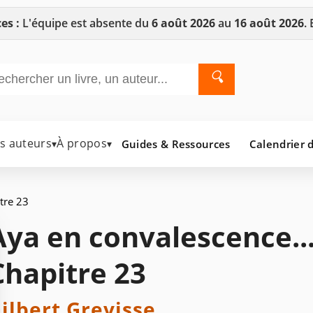
es :
L'équipe est absente du
6 août 2026
au
16 août 2026
.
🔍
es auteurs
À propos
Guides & Ressources
Calendrier d
▾
▾
tre 23
Aya en convalescence..
Chapitre 23
ilbert Grevisse