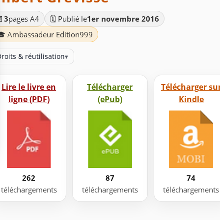
📄
3
pages A4
🗓️ Publié le
1er novembre 2016
🎓 Ambassadeur Edition999
roits & réutilisation
▾
Lire le livre en
Télécharger
Télécharger su
ligne (PDF)
(ePub)
Kindle
262
87
74
téléchargements
téléchargements
téléchargements