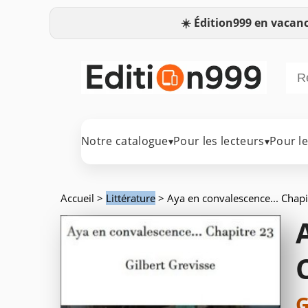
☀️
Édition999 en vacanc
Notre catalogue
Pour les lecteurs
Pour l
▾
▾
Accueil
>
Littérature
> Aya en convalescence... Chapi
G