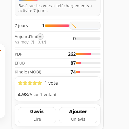
Basé sur les vues + téléchargements +
activité 7 jours.
1
7 jours
Aujourd’hui
=
0
vs moy. 7j : 0.1/j
r
262
PDF
87
EPUB
74
Kindle (MOBI)
1 vote
4.98
/5
sur 1 votant
0 avis
Ajouter
Lire
un avis