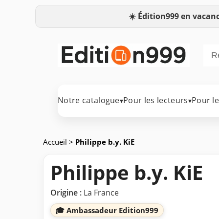
☀️
Édition999 en vacanc
Notre catalogue
Pour les lecteurs
Pour l
▾
▾
Accueil
>
Philippe b.y. KiE
Philippe b.y. KiE
Origine :
La France
🎓 Ambassadeur Edition999