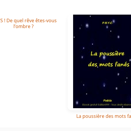
 ! De quel rêve êtes-vous
l’ombre ?
La poussière des mots f