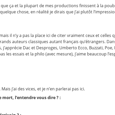
ue ça et la plupart de mes productions finissent à la poubel
quelque chose, en réalité je dirais que j’ai plutôt l’impressi
is il n’y a pas la place ici de citer vraiment ceux et celles q
grands auteurs classiques autant français qu’étrangers. Dans 
is, j’apprécie Dac et Desproges, Umberto Ecco, Buzzati, Poe, 
s les essais et la philo (avec mesure), j’aime beaucoup l’esp
is j’ai des vices, et je n’en parlerai pas ici.
 mort, l’entendre vous dire ? :
crivain ? :