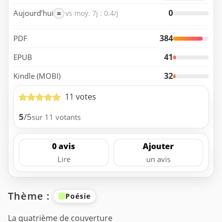
0
Aujourd’hui
=
vs moy. 7j : 0.4/j
384
PDF
41
EPUB
32
Kindle (MOBI)
11 votes
5
/5
sur 11 votants
0 avis
Ajouter
Lire
un avis
Thème :
Poésie
La quatrième de couverture