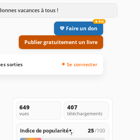
 Bonnes vacances à tous !
💛 Faire un don
Publier gratuitement un livre
es sorties
Se connecter
649
407
vues
téléchargements
25
Indice de popularité
/100
?