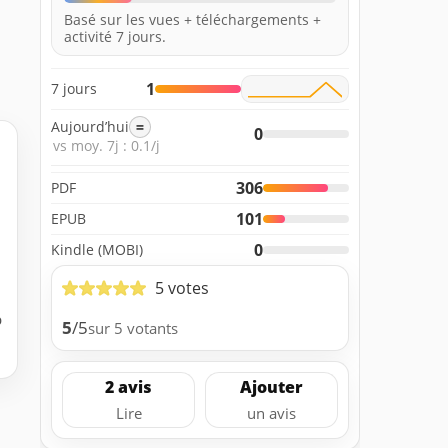
Basé sur les vues + téléchargements +
activité 7 jours.
1
7 jours
Aujourd’hui
=
0
vs moy. 7j : 0.1/j
306
PDF
101
EPUB
0
Kindle (MOBI)
5 votes
b
5
/5
sur 5 votants
2 avis
Ajouter
Lire
un avis