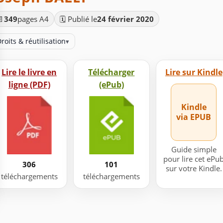
📄
349
pages A4
🗓️ Publié le
24 février 2020
roits & réutilisation
▾
Lire le livre en
Télécharger
Lire sur Kindle
ligne (PDF)
(ePub)
Kindle
via EPUB
Guide simple
pour lire cet ePu
306
101
sur votre Kindle.
téléchargements
téléchargements