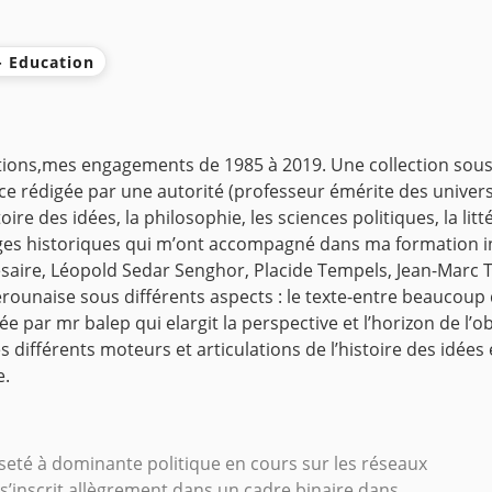
 - Education
ctions,mes engagements de 1985 à 2019.
Une collection sous
e rédigée par une autorité (professeur émérite des univers
ire des idées, la philosophie, les sciences politiques, la litt
es historiques qui m’ont accompagné dans ma formation int
aire, Léopold Sedar Senghor, Placide Tempels, Jean-Marc Tjo
erounaise sous différents aspects : le texte-entre beaucou
 par mr balep qui elargit la perspective et l’horizon de l’o
 différents moteurs et articulations de l’histoire des idée
e.
orseté à dominante politique en cours sur les réseaux
’inscrit allègrement dans un cadre binaire dans