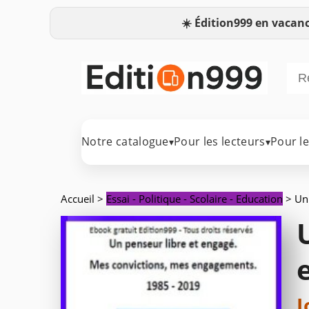
☀️
Édition999 en vacanc
Notre catalogue
Pour les lecteurs
Pour l
▾
▾
Accueil
>
Essai - Politique - Scolaire - Education
> Un 
J