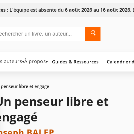
es :
L'équipe est absente du
6 août 2026
au
16 août 2026
.
🔍
es auteurs
À propos
Guides & Ressources
Calendrier d
▾
▾
penseur libre et engagé
Un penseur libre et
engagé
oseph BALEP