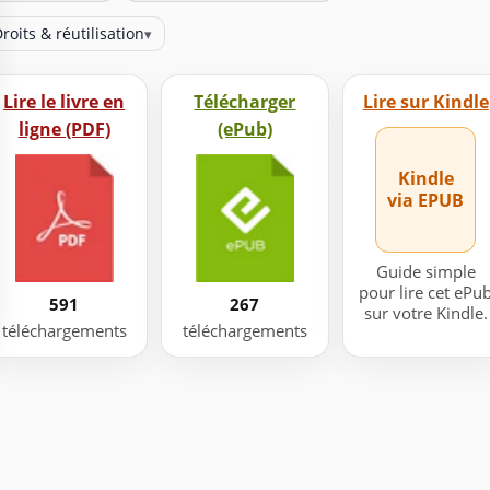
roits & réutilisation
▾
Lire le livre en
Télécharger
Lire sur Kindle
ligne (PDF)
(ePub)
Kindle
via EPUB
Guide simple
pour lire cet ePu
591
267
sur votre Kindle.
téléchargements
téléchargements