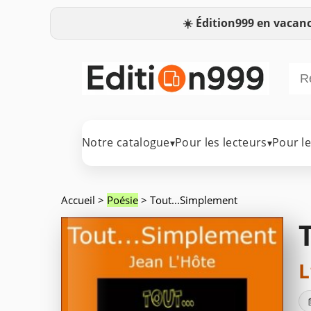
☀️
Édition999 en vacanc
Notre catalogue
Pour les lecteurs
Pour l
▾
▾
Accueil
>
Poésie
> Tout...Simplement
L