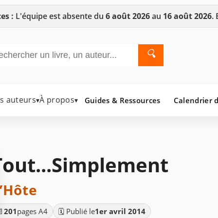
es :
L'équipe est absente du
6 août 2026
au
16 août 2026
.
🔍
es auteurs
À propos
Guides & Ressources
Calendrier d
▾
▾
Tout...Simplement
’Hôte
📄
201
pages A4
🗓️ Publié le
1er avril 2014