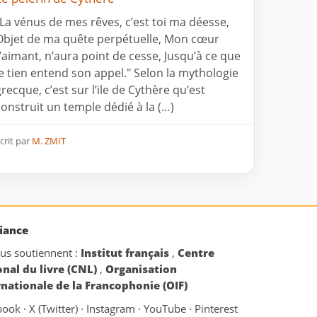
"La vénus de mes rêves, c’est toi ma déesse,
Objet de ma quête perpétuelle, Mon cœur
t’aimant, n’aura point de cesse, Jusqu’à ce que
le tien entend son appel." Selon la mythologie
grecque, c’est sur l’ile de Cythère qu’est
construit un temple dédié à la (…)
crit par
M. ZMIT
iance
ous soutiennent :
Institut français
,
Centre
onal du livre (CNL)
,
Organisation
rnationale de la Francophonie (OIF)
book
·
X (Twitter)
·
Instagram
·
YouTube
·
Pinterest