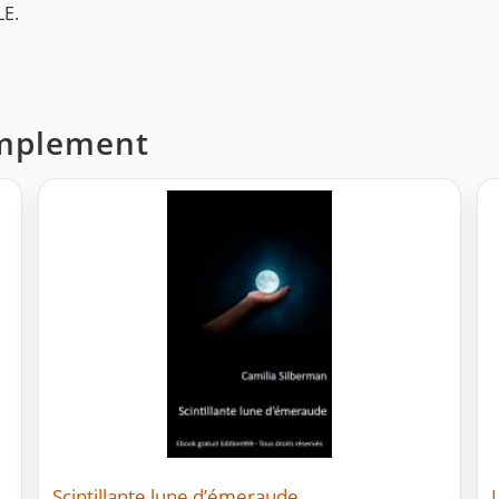
LE.
Simplement
Scintillante lune d’émeraude