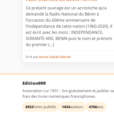
Ce présent ouvrage est un acrostiche qu’a
demandé la Radio National du Bénin à
l’occasion du 60ème anniversaire de
l’indépendance de cette nation (1960-2020). Il
est écrit avec les mots : INDEPENDANCE,
SOIXANTE ANS, BENIN puis le nom et prénom
du premier (…)
Ecrit par
Borise Gabaki Balode
Edition999
Association Loi 1901 : lire gratuitement et publier s
frais des livres numériques francophones.
3932
livres publiés
1434
auteurs
4766
avis