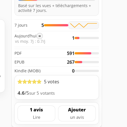
Basé sur les vues + téléchargements +
activité 7 jours.
5
7 jours
Aujourd’hui
=
1
vs moy. 7j : 0.7/j
591
PDF
267
EPUB
0
Kindle (MOBI)
b
5 votes
4.6
/5
sur 5 votants
1 avis
Ajouter
Lire
un avis