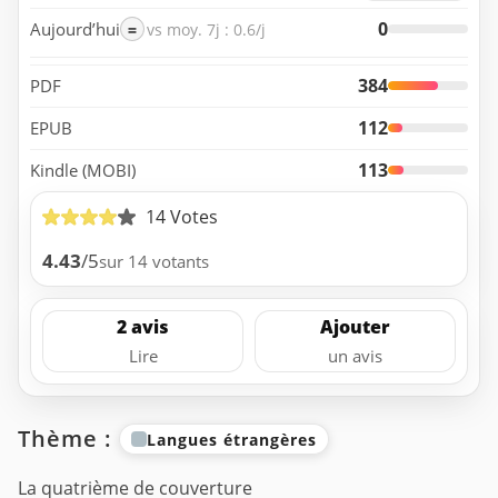
0
Aujourd’hui
=
vs moy. 7j : 0.6/j
384
PDF
112
EPUB
113
Kindle (MOBI)
14 Votes
4.43
/5
sur 14 votants
2 avis
Ajouter
Lire
un avis
Thème :
Langues étrangères
La quatrième de couverture