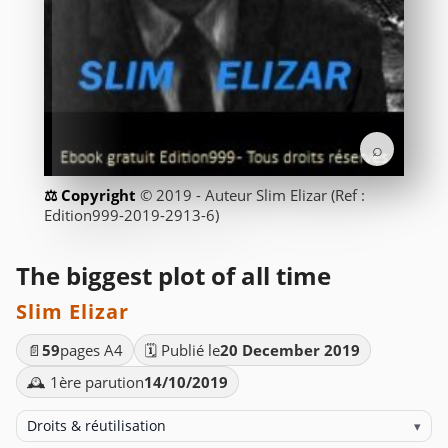
⌕
© 2019 - Auteur Slim Elizar (Ref :
Edition999-2019-2913-6)
The biggest plot of all time
Slim Elizar
📄
59
pages A4
🗓️ Publié le
20 December 2019
🕰️ 1ère parution
14/10/2019
Droits & réutilisation
▾