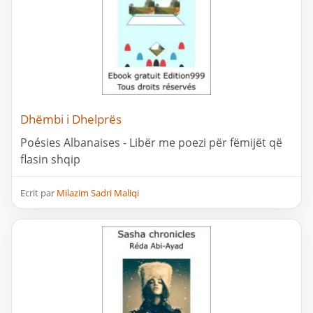
Dhëmbi i Dhelprës
Poésies Albanaises - Libër me poezi për fëmijët që
flasin shqip
Ecrit par
Milazim Sadri Maliqi