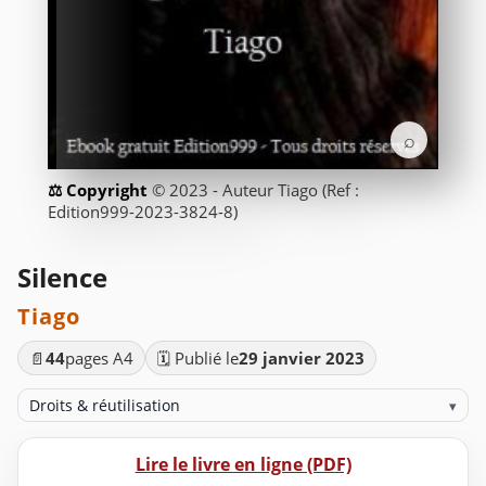
⌕
© 2023 - Auteur Tiago (Ref :
Edition999-2023-3824-8)
Silence
Tiago
📄
44
pages A4
🗓️ Publié le
29 janvier 2023
Droits & réutilisation
▾
Lire le livre en ligne (PDF)