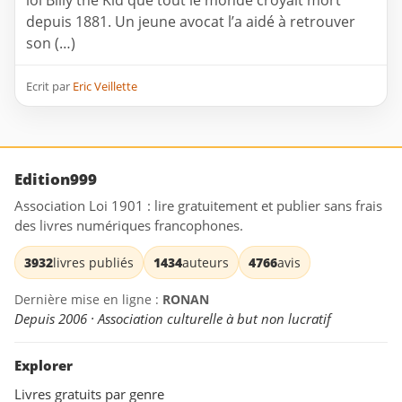
loi Billy the Kid que tout le monde croyait mort
depuis 1881. Un jeune avocat l’a aidé à retrouver
son (…)
Ecrit par
Eric Veillette
Edition999
Association Loi 1901 : lire gratuitement et publier sans frais
des livres numériques francophones.
3932
livres publiés
1434
auteurs
4766
avis
Dernière mise en ligne :
RONAN
Depuis 2006 · Association culturelle à but non lucratif
Explorer
Livres gratuits par genre