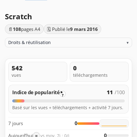
Scratch
📄
108
pages A4
🗓️ Publié le
9 mars 2016
Droits & réutilisation
▾
542
0
vues
téléchargements
11
Indice de popularité
/100
?
Basé sur les vues + téléchargements + activité 7 jours.
0
7 jours
0
Aujourd’hui
=
vs moy. 7j : 0/j