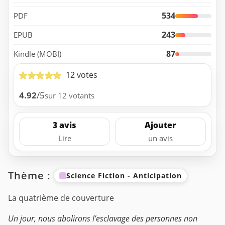
534
PDF
243
EPUB
87
Kindle (MOBI)
12 votes
4.92
/5
sur 12 votants
3 avis
Ajouter
Lire
un avis
Thème :
Science Fiction - Anticipation
La quatrième de couverture
Un jour, nous abolirons l’esclavage des personnes non