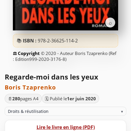
⌕
📚
ISBN :
978-2-36625-114-2
© 2020 - Auteur Boris Tzaprenko (Ref
: Edition999-2020-3176-8)
Regarde-moi dans les yeux
Boris Tzaprenko
📄
280
pages A4
🗓️ Publié le
1er juin 2020
Droits & réutilisation
▾
Lire le livre en ligne (PDF)