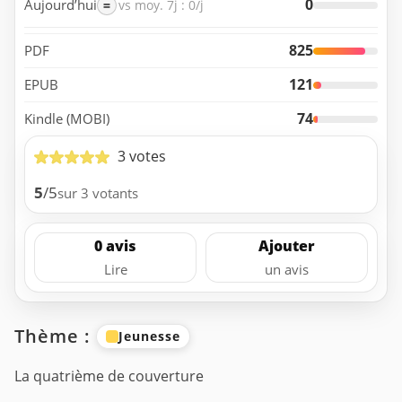
0
Aujourd’hui
=
vs moy. 7j : 0/j
825
PDF
121
EPUB
74
Kindle (MOBI)
3 votes
5
/5
sur 3 votants
0 avis
Ajouter
Lire
un avis
Thème :
Jeunesse
La quatrième de couverture