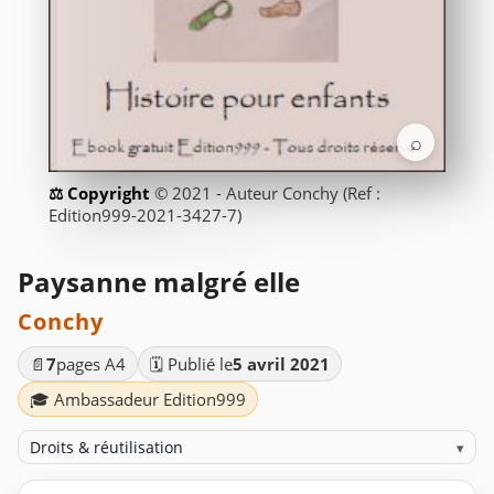
⌕
© 2021 - Auteur Conchy (Ref :
Edition999-2021-3427-7)
Paysanne malgré elle
Conchy
📄
7
pages A4
🗓️ Publié le
5 avril 2021
🎓 Ambassadeur Edition999
Droits & réutilisation
▾