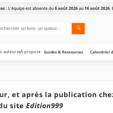
es :
L'équipe est absente du
6 août 2026
au
16 août 2026
.
🔍
es auteurs
À propos
Guides & Ressources
Calendrier d
▾
▾
r, et après la publication che
du site
Edition999