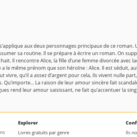
, s’applique aux deux personnages principaux de ce roman. 
assumer sa routine. Il se prépare à écrire un roman. On supp
hait. Il rencontre Alice, la fille d’une femme divorcée avec laq
lle a le même prénom que son héroïne : Alice. Il est séduit, 
t vivre, qu’il a assez d’argent pour cela, ils vivent nulle part
s. Qu’importe... La raison de leur amour sincère fait scandal
es rend leur amour saisissant, ne fait qu’accentuer la singul
Explorer
Conf
ans
Livres gratuits par genre
Ils n