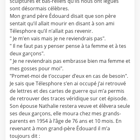
sculptures et bas-reliefs qu’ils nous ont légués
sont désormais célèbres.
Mon grand père Édouard disait que son père
sentait qu’il allait mourir en disant à son ami
Télesphore qu’il n’allait pas revenir.
" Je m’en vais mais je ne reviendrais pas".
" Il ne faut pas y penser pense à ta femme et à tes
deux garçons".
" Je ne reviendrais pas embrasse bien ma femme et
mes gosses pour moi".
"Promet-moi de t’occuper d’eux en cas de besoin".
Je sais que Télesphore s’en ai occupé j’ai retrouvé
de lettres et des cartes de guerre qui m’a permis
de retrouver des traces véridique sur cet épisode.
Son épouse Nathalie restera veuve et élêvera seule
ses deux garçons, elle moura chez mes grands-
parents en 1954 à l’âge de 76 ans et 10 mois. En
revenant à mon grand-père Édouard il m’a
toujours dit :