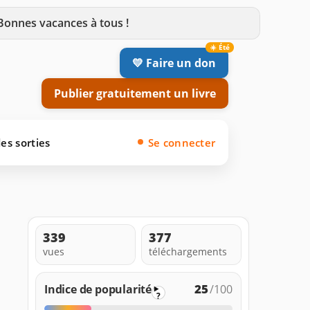
 Bonnes vacances à tous !
💛 Faire un don
Publier gratuitement un livre
es sorties
Se connecter
339
377
vues
téléchargements
25
Indice de popularité
/100
?