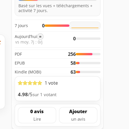
Basé sur les vues + téléchargements +
activité 7 jours.
0
7 jours
Aujourd’hui
=
0
r
vs moy. 7j : 0/j
256
PDF
58
EPUB
63
Kindle (MOBI)
1 vote
4.98
/5
sur 1 votant
0 avis
Ajouter
Lire
un avis