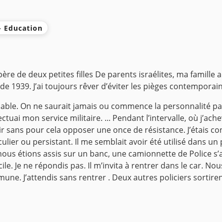
 - Education
re de deux petites filles De parents israélites, ma famille 
e 1939. J’ai toujours rêver d’éviter les pièges contemporain
le. On ne saurait jamais ou commence la personnalité path
tuai mon service militaire. ...
Pendant l’intervalle, où j’ach
ubir sans pour cela opposer une once de résistance. J’étais 
lier ou persistant. Il me semblait avoir été utilisé dans u
nous étions assis sur un banc, une camionnette de Police s
e. Je ne répondis pas. Il m’invita à rentrer dans le car. Nous
. J’attendis sans rentrer . Deux autres policiers sortiren