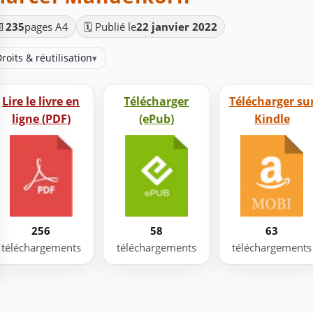
📄
235
pages A4
🗓️ Publié le
22 janvier 2022
roits & réutilisation
▾
Lire le livre en
Télécharger
Télécharger su
ligne (PDF)
(ePub)
Kindle
256
58
63
téléchargements
téléchargements
téléchargements