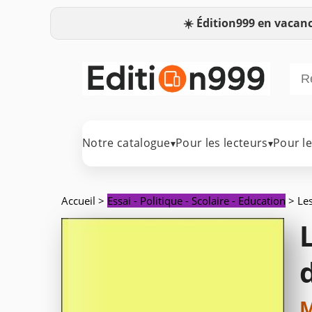
☀️
Édition999 en vacanc
Notre catalogue
Pour les lecteurs
Pour l
▾
▾
Accueil
>
Essai - Politique - Scolaire - Education
> Les
M