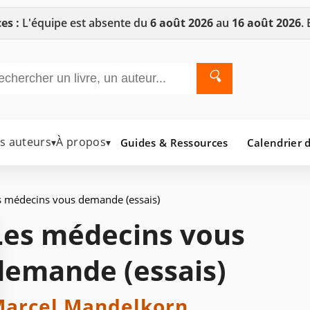
es :
L'équipe est absente du
6 août 2026
au
16 août 2026
.
🔍
es auteurs
À propos
Guides & Ressources
Calendrier d
▾
▾
 médecins vous demande (essais)
Les médecins vous
demande (essais)
arcel Mandelkorn