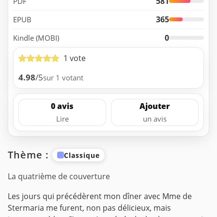
581
PDF
365
EPUB
0
Kindle (MOBI)
1 vote
4.98
/5
sur 1 votant
0 avis
Ajouter
Lire
un avis
Thème :
Classique
La quatrième de couverture
Les jours qui précédèrent mon dîner avec Mme de
Stermaria me furent, non pas délicieux, mais