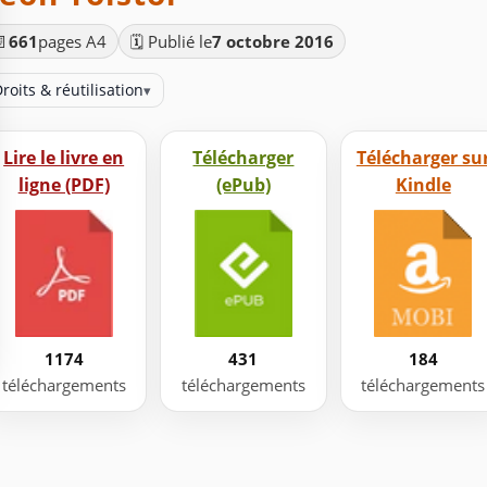
📄
661
pages A4
🗓️ Publié le
7 octobre 2016
roits & réutilisation
▾
Lire le livre en
Télécharger
Télécharger su
ligne (PDF)
(ePub)
Kindle
1174
431
184
téléchargements
téléchargements
téléchargements