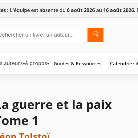
es :
L'équipe est absente du
6 août 2026
au
16 août 2026
.
🔍
es auteurs
À propos
Guides & Ressources
Calendrier d
▾
▾
La guerre et la paix
Tome 1
éon Tolstoï