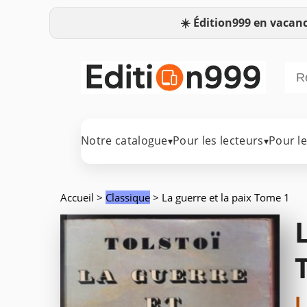
☀️
Édition999 en vacanc
Notre catalogue
Pour les lecteurs
Pour l
▾
▾
Accueil
>
Classique
> La guerre et la paix Tome 1
L