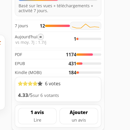
Basé sur les vues + téléchargements +
activité 7 jours.
12
7 jours
Aujourd’hui
=
1
r
vs moy. 7j : 1.7/j
1174
PDF
431
EPUB
184
Kindle (MOBI)
6 votes
4.33
/5
sur 6 votants
1 avis
Ajouter
Lire
un avis