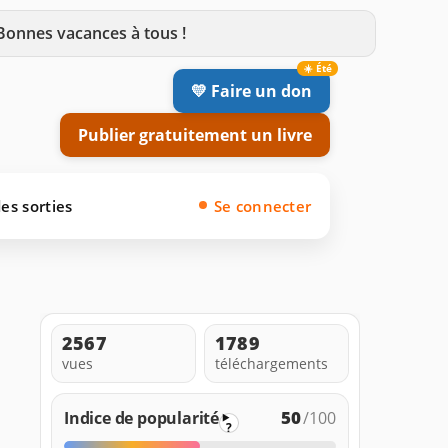
 Bonnes vacances à tous !
💛 Faire un don
Publier gratuitement un livre
es sorties
Se connecter
2567
1789
vues
téléchargements
50
Indice de popularité
/100
?