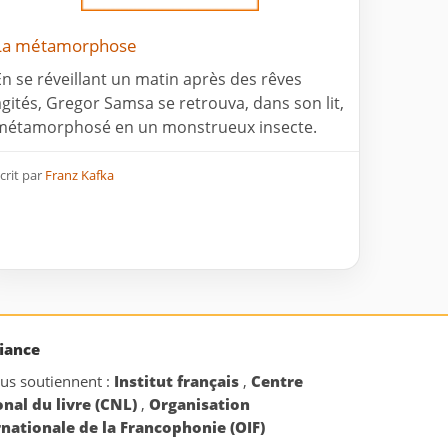
La métamorphose
En se réveillant un matin après des rêves
agités, Gregor Samsa se retrouva, dans son lit,
métamorphosé en un monstrueux insecte.
crit par
Franz Kafka
iance
ous soutiennent :
Institut français
,
Centre
onal du livre (CNL)
,
Organisation
rnationale de la Francophonie (OIF)