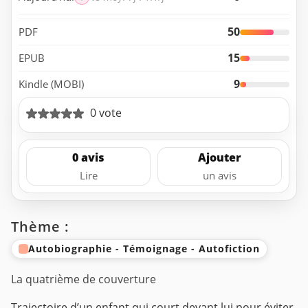
50
PDF
15
EPUB
9
Kindle (MOBI)
0 vote
0 avis
Ajouter
Lire
un avis
Thème :
Autobiographie - Témoignage - Autofiction
La quatrième de couverture
Trajectoire d’un enfant qui court devant lui pour éviter