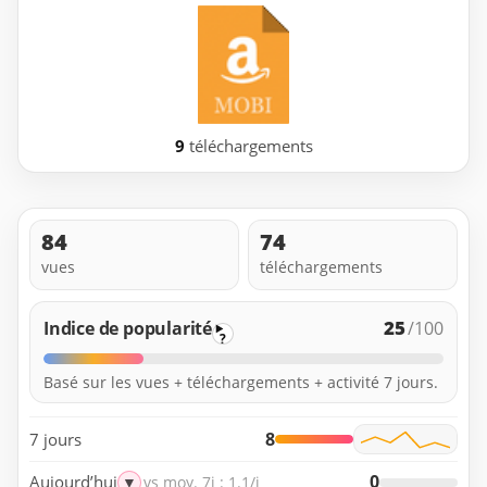
9
téléchargements
84
74
vues
téléchargements
25
Indice de popularité
/100
?
Basé sur les vues + téléchargements + activité 7 jours.
8
7 jours
0
Aujourd’hui
▼
vs moy. 7j : 1.1/j