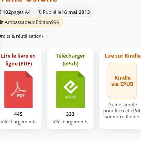
📄
102
pages A4
🗓️ Publié le
16 mai 2013
🎓 Ambassadeur Edition999
roits & réutilisation
▾
Lire le livre en
Télécharger
Lire sur Kindle
ligne (PDF)
(ePub)
Kindle
via EPUB
Guide simple
pour lire cet ePu
445
333
sur votre Kindle.
téléchargements
téléchargements