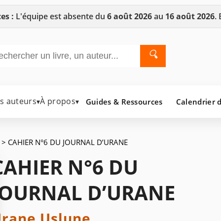
es :
L'équipe est absente du
6 août 2026
au
16 août 2026
.
🔍
es auteurs
À propos
Guides & Ressources
Calendrier d
▾
▾
> CAHIER N°6 DU JOURNAL D’URANE
CAHIER N°6 DU
JOURNAL D’URANE
rane Uslune