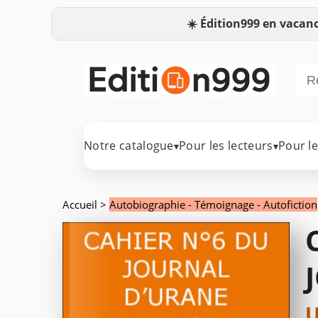
☀️
Édition999 en vacanc
Notre catalogue
Pour les lecteurs
Pour l
▾
▾
Accueil
>
Autobiographie - Témoignage - Autofiction
U