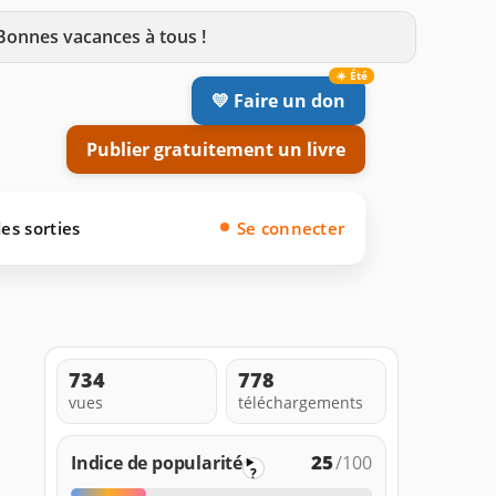
 Bonnes vacances à tous !
💛 Faire un don
Publier gratuitement un livre
es sorties
Se connecter
734
778
vues
téléchargements
25
Indice de popularité
/100
?