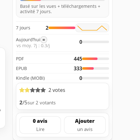
Basé sur les vues + téléchargements +
activité 7 jours.
2
7 jours
Aujourd’hui
=
0
vs moy. 7j : 0.3/j
445
PDF
333
EPUB
0
Kindle (MOBI)
2 votes
2
/5
sur 2 votants
b
0 avis
Ajouter
Lire
un avis