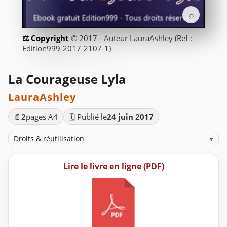
⌕
© 2017 - Auteur LauraAshley (Ref :
Edition999-2017-2107-1)
La Courageuse Lyla
LauraAshley
📄
2
pages A4
🗓️ Publié le
24 juin 2017
Droits & réutilisation
▾
Lire le livre en ligne (PDF)