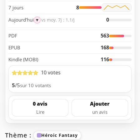
8
7 jours
0
Aujourd’hui
▼
vs moy. 7j : 1.1/j
563
PDF
168
EPUB
116
Kindle (MOBI)
10 votes
5
/5
sur 10 votants
0 avis
Ajouter
Lire
un avis
Thème :
Héroic Fantasy