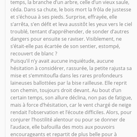
temps, la branche d’un arbre, celle d’un vieux saule,
céda. Dans sa chute, le bois mort la frôla de justesse
et s’échoua à ses pieds. Surprise, effrayée, elle
s’arrêta, s’en défit et leva aussitôt les yeux vers le ciel
troublé, tentant d’appréhender, de sonder d’autres
dangers pour ensuite se raviser. Visiblement, ne
s’était-elle pas écartée de son sentier, estompé,
recouvert de blanc ?
Puisqu’il n’y avait aucune inquiétude, aucune
hésitation à considérer, rassurée, la petite rajusta sa
mise et s’emmitoufla dans les rares profondeurs
laineuses ballottées par la bise railleuse. Elle reprit
son chemin, toujours droit devant. Au bout d’un
certain temps, son allure déclina, non pas de fatigue,
mais à force d’hésitation, car le vent chargé de neige
rendait l’observation et l’écoute difficiles. Alors, pour
conjurer l’hostilité alentour ou pour se donner de
l’audace, elle bafouilla des mots aux pouvoirs
encourageants et repartit de plus belle pour à