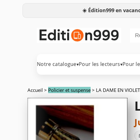
☀️
Édition999 en vacanc
Notre catalogue
Pour les lecteurs
Pour l
▾
▾
Accueil
>
Policier et suspense
> LA DAME EN VIOLET
J