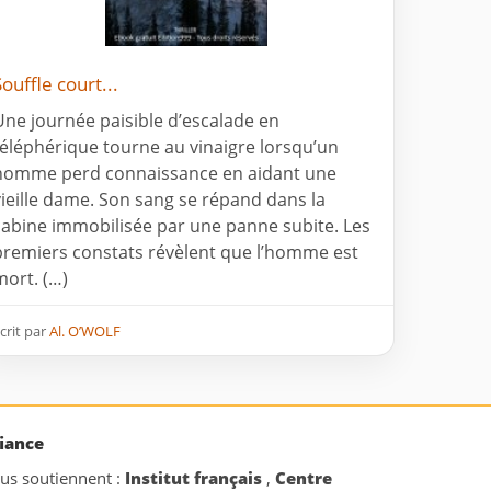
Souffle court...
Une journée paisible d’escalade en
téléphérique tourne au vinaigre lorsqu’un
homme perd connaissance en aidant une
vieille dame. Son sang se répand dans la
cabine immobilisée par une panne subite. Les
premiers constats révèlent que l’homme est
mort. (…)
crit par
Al. O’WOLF
iance
ous soutiennent :
Institut français
,
Centre