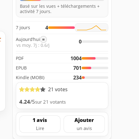
Basé sur les vues + téléchargements +
activité 7 jours.
4
7 jours
r
Aujourd’hui
=
0
vs moy. 7j : 0.6/j
1004
PDF
701
EPUB
234
Kindle (MOBI)
21 votes
4.24
/5
sur 21 votants
1 avis
Ajouter
Lire
un avis