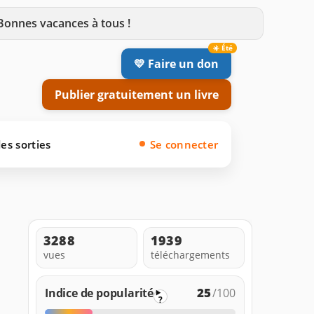
 Bonnes vacances à tous !
💛 Faire un don
Publier gratuitement un livre
es sorties
Se connecter
3288
1939
vues
téléchargements
25
Indice de popularité
/100
?