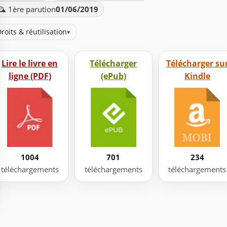
️ 1ère parution
01/06/2019
roits & réutilisation
▾
Lire le livre en
Télécharger
Télécharger su
ligne (PDF)
(ePub)
Kindle
1004
701
234
téléchargements
téléchargements
téléchargements