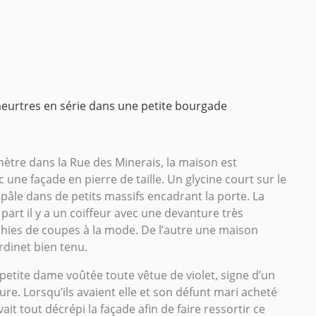
eurtres en série dans une petite bourgade
pénètre dans la Rue des Minerais, la maison est
 une façade en pierre de taille. Un glycine court sur le
 pâle dans de petits massifs encadrant la porte. La
art il y a un coiffeur avec une devanture très
hies de coupes à la mode. De l’autre une maison
rdinet bien tenu.
 petite dame voûtée toute vêtue de violet, signe d’un
re. Lorsqu’ils avaient elle et son défunt mari acheté
t tout décrépi la façade afin de faire ressortir ce