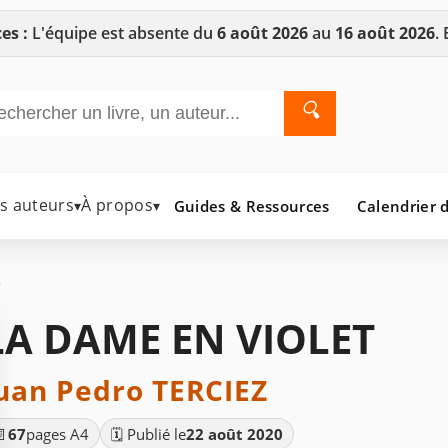
es :
L'équipe est absente du
6 août 2026
au
16 août 2026
.
🔍
es auteurs
À propos
Guides & Ressources
Calendrier d
▾
▾
LA DAME EN VIOLET
uan Pedro TERCIEZ
📄
67
pages A4
🗓️ Publié le
22 août 2020