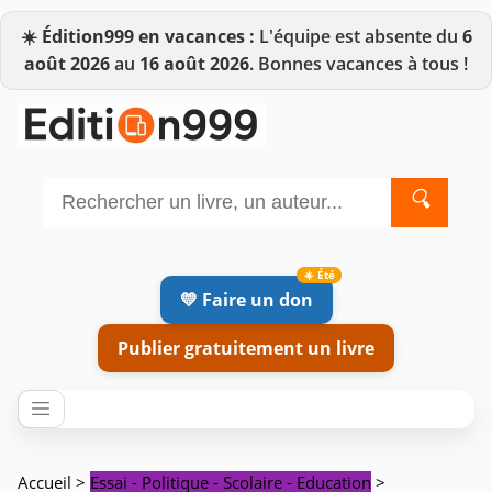
☀️
Édition999 en vacances :
L'équipe est absente du
6
août 2026
au
16 août 2026
. Bonnes vacances à tous !
🔍
💛 Faire un don
Publier gratuitement un livre
Accueil
>
Essai - Politique - Scolaire - Education
>