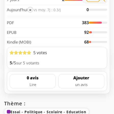
0
Aujourd’hui
=
vs moy. 7j : 0.3/j
383
PDF
92
EPUB
68
Kindle (MOBI)
5 votes
5
/5
sur 5 votants
0 avis
Ajouter
Lire
un avis
Thème :
Essai - Politique - Scolaire - Education