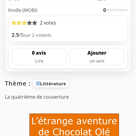
0
Kindle (MOBI)
2 votes
2.5
/5
sur 2 votants
0 avis
Ajouter
Lire
un avis
Thème :
Littérature
La quatrième de couverture