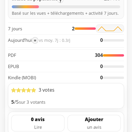
?
Basé sur les vues + téléchargements + activité 7 jours.
2
7 jours
0
Aujourd’hui
=
vs moy. 7j : 0.3/j
304
PDF
0
EPUB
0
Kindle (MOBI)
3 votes
5
/5
sur 3 votants
0 avis
Ajouter
Lire
un avis