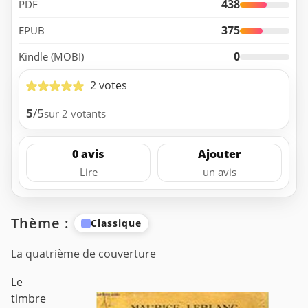
438
PDF
375
EPUB
0
Kindle (MOBI)
2 votes
5
/5
sur 2 votants
0 avis
Ajouter
Lire
un avis
Thème :
Classique
La quatrième de couverture
Le
timbre