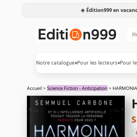
☀️
Édition999 en vacanc
Notre catalogue
Pour les lecteurs
Pour l
▾
▾
Accueil
>
Science Fiction - Anticipation
> HARMONI