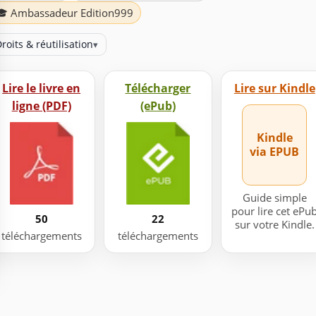
🎓 Ambassadeur Edition999
roits & réutilisation
▾
Lire le livre en
Télécharger
Lire sur Kindle
ligne (PDF)
(ePub)
Kindle
via EPUB
Guide simple
pour lire cet ePu
50
22
sur votre Kindle.
téléchargements
téléchargements