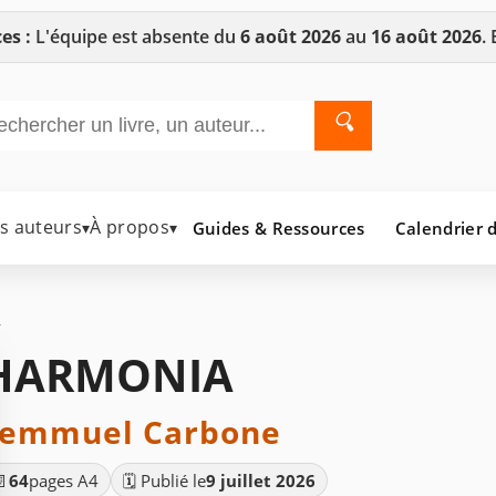
es :
L'équipe est absente du
6 août 2026
au
16 août 2026
.
🔍
es auteurs
À propos
Guides & Ressources
Calendrier d
▾
▾
A
HARMONIA
Semmuel Carbone
📄
64
pages A4
🗓️ Publié le
9 juillet 2026