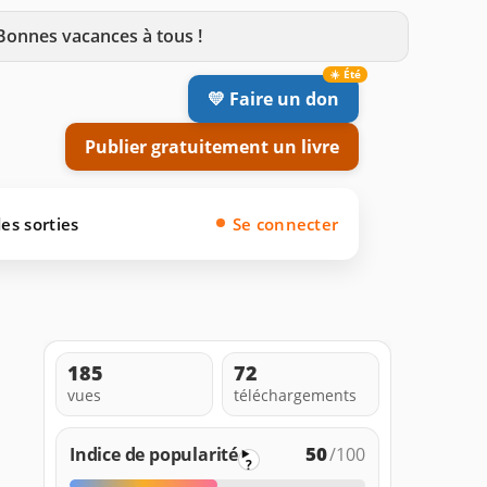
 Bonnes vacances à tous !
💛 Faire un don
Publier gratuitement un livre
es sorties
Se connecter
185
72
vues
téléchargements
50
Indice de popularité
/100
?