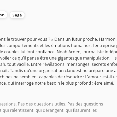
ion
Saga
s le trouver pour vous ? »
Dans un futur proche, Harmonia
ADN, les comportements et les émotions humaines, l’entrepr
e couples lui font confiance.
Noah Arden, journaliste indépe
iler ce qu’il pense être une gigantesque manipulation, il s’in
h, tout vacille.
Entre révélations, mensonges, secrets enfou
aginait. Tandis qu’une organisation clandestine prépare une
machines ne semblent capables de résoudre :
L’amour est-il un
nce, qui interroge notre besoin le plus profond : être aimé.
questions. Pas des questions utiles. Pas des questions
 qui ralentissent, qui dérangent, qui fissurent les