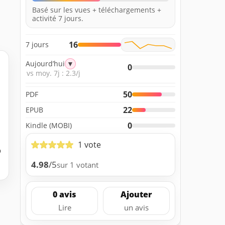
Basé sur les vues + téléchargements +
activité 7 jours.
16
7 jours
Aujourd’hui
▼
0
vs moy. 7j : 2.3/j
50
PDF
22
EPUB
0
Kindle (MOBI)
1 vote
b
4.98
/5
sur 1 votant
0 avis
Ajouter
Lire
un avis