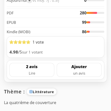
0
Aujourd’hui
=
vs moy. 7j : 0.3/j
280
PDF
99
EPUB
86
Kindle (MOBI)
1 vote
4.98
/5
sur 1 votant
2 avis
Ajouter
Lire
un avis
Thème :
Littérature
La quatrième de couverture