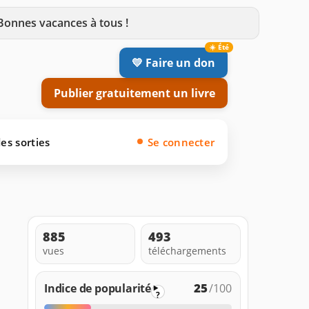
 Bonnes vacances à tous !
💛 Faire un don
Publier gratuitement un livre
es sorties
Se connecter
885
493
vues
téléchargements
25
Indice de popularité
/100
?