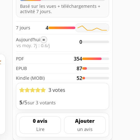
Basé sur les vues + téléchargements +
activité 7 jours.
4
7 jours
Aujourd’hui
=
0
vs moy. 7j : 0.6/j
354
PDF
r
87
EPUB
52
Kindle (MOBI)
3 votes
5
/5
sur 3 votants
0 avis
Ajouter
Lire
un avis