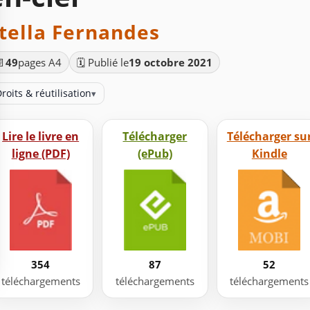
tella Fernandes
📄
49
pages A4
🗓️ Publié le
19 octobre 2021
roits & réutilisation
▾
Lire le livre en
Télécharger
Télécharger su
ligne (PDF)
(ePub)
Kindle
354
87
52
téléchargements
téléchargements
téléchargements