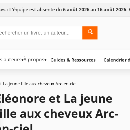
es :
L'équipe est absente du
6 août 2026
au
16 août 2026
.
🔍
es auteurs
À propos
Guides & Ressources
Calendrier d
▾
▾
 La jeune fille aux cheveux Arc-en-ciel
Éléonore et La jeune
fille aux cheveux Arc-
en-ciel