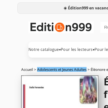
☀️
Édition999 en vacanc
Notre catalogue
Pour les lecteurs
Pour l
▾
▾
Accueil
>
Adolescents et Jeunes Adultes
> Éléonore et