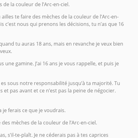
 de la couleur de l’Arc-en-ciel.
ailles te faire des mèches de la couleur de l’Arc-en-
uis c’est nous qui prenons les décisions, tu n’as que 16
 quand tu auras 18 ans, mais en revanche je veux bien
 veux.
s une gamine. J’ai 16 ans je vous rappelle, et puis je
u es sous notre responsabilité jusqu’à ta majorité. Tu
 et pas avant et ce n’est pas la peine de négocier.
je ferais ce que je voudrais.
re des mèches de la couleur de l’Arc-en-ciel.
s, s’il-te-plaît. Je ne céderais pas à tes caprices