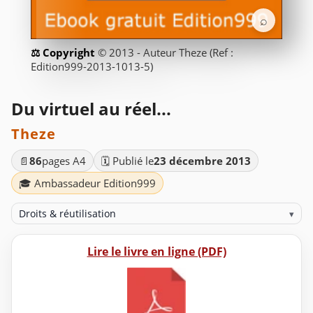
⌕
© 2013 - Auteur Theze (Ref :
Edition999-2013-1013-5)
Du virtuel au réel...
Theze
📄
86
pages A4
🗓️ Publié le
23 décembre 2013
🎓 Ambassadeur Edition999
Droits & réutilisation
▾
Lire le livre en ligne (PDF)