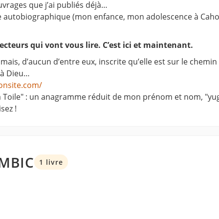
vrages que j’ai publiés déjà…
 autobiographique (mon enfance, mon adolescence à Cahors 
cteurs qui vont vous lire. C’est ici et maintenant.
mais, d’aucun d’entre eux, inscrite qu’elle est sur le chemin
s à Dieu…
onsite.com/
 Toile" : un anagramme réduit de mon prénom et nom, "yug"
sez !
EMBIC
1 livre